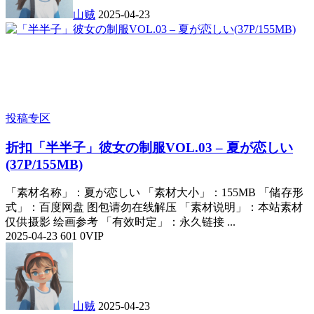
山贼
2025-04-23
投稿专区
折扣
「半半子」彼女の制服VOL.03 – 夏が恋しい
(37P/155MB)
「素材名称」：夏が恋しい 「素材大小」：155MB 「储存形
式」：百度网盘 图包请勿在线解压 「素材说明」：本站素材
仅供摄影 绘画参考 「有效时定」：永久链接 ...
2025-04-23
601
0
VIP
山贼
2025-04-23