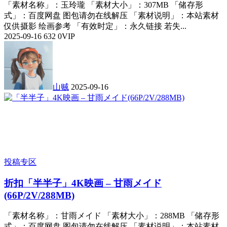
「素材名称」：玉玲瓏 「素材大小」：307MB 「储存形
式」：百度网盘 图包请勿在线解压 「素材说明」：本站素材
仅供摄影 绘画参考 「有效时定」：永久链接 若失...
2025-09-16
632
0
VIP
山贼
2025-09-16
投稿专区
折扣
「半半子」4K映画 – 甘雨メイド
(66P/2V/288MB)
「素材名称」：甘雨メイド 「素材大小」：288MB 「储存形
式」：百度网盘 图包请勿在线解压 「素材说明」：本站素材