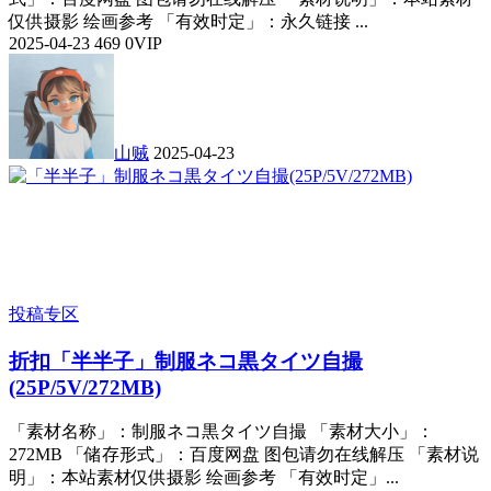
仅供摄影 绘画参考 「有效时定」：永久链接 ...
2025-04-23
469
0
VIP
山贼
2025-04-23
投稿专区
折扣
「半半子」制服ネコ‍黒タイツ自撮
(25P/5V/272MB)
「素材名称」：制服ネコ‍黒タイツ自撮 「素材大小」：
272MB 「储存形式」：百度网盘 图包请勿在线解压 「素材说
明」：本站素材仅供摄影 绘画参考 「有效时定」...