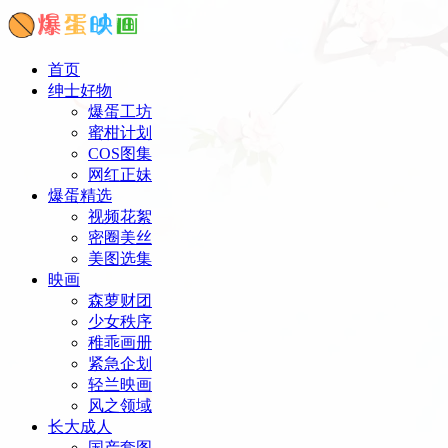
首页
绅士好物
爆蛋工坊
蜜柑计划
COS图集
网红正妹
爆蛋精选
视频花絮
密圈美丝
美图选集
映画
森萝财团
少女秩序
稚乖画册
紧急企划
轻兰映画
风之领域
长大成人
国产套图