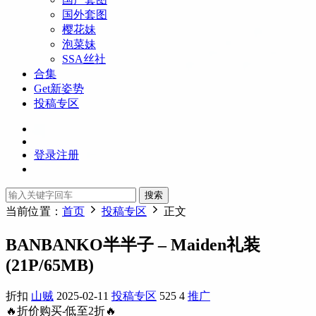
国外套图
樱花妹
泡菜妹
SSA丝社
合集
Get新姿势
投稿专区
登录
注册
搜索
当前位置：
首页
投稿专区
正文
BANBANKO半半子 – Maiden礼装
(21P/65MB)
折扣
山贼
2025-02-11
投稿专区
525
4
推广
🔥折价购买-低至2折🔥