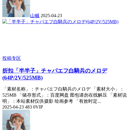
山贼
2025-04-23
投稿专区
折扣
「半半子」チャパエフ白騎兵のメロデ
(64P/2V/525MB)
「素材名称」：チャパエフ白騎兵のメロデ 「素材大小」：
525MB 「储存形式」：百度网盘 图包请勿在线解压 「素材说
明」：本站素材仅供摄影 绘画参考 「有效时定...
2025-04-23
483
0
VIP