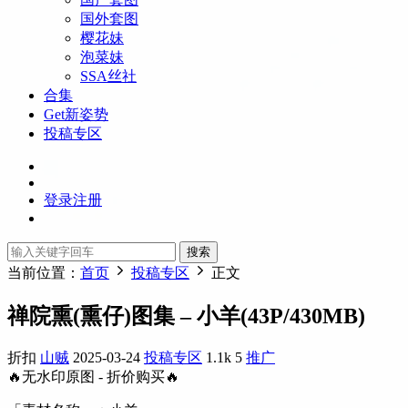
国外套图
樱花妹
泡菜妹
SSA丝社
合集
Get新姿势
投稿专区
登录
注册
搜索
当前位置：
首页
投稿专区
正文
禅院熏(熏仔)图集 – 小羊(43P/430MB)
折扣
山贼
2025-03-24
投稿专区
1.1k
5
推广
🔥无水印原图 - 折价购买🔥