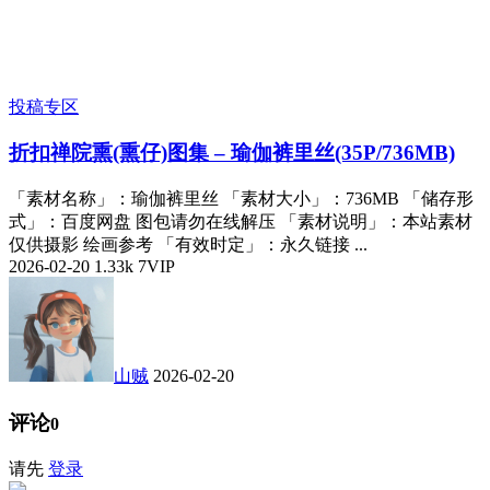
投稿专区
折扣
禅院熏(熏仔)图集 – 瑜伽裤里丝(35P/736MB)
「素材名称」：瑜伽裤里丝 「素材大小」：736MB 「储存形
式」：百度网盘 图包请勿在线解压 「素材说明」：本站素材
仅供摄影 绘画参考 「有效时定」：永久链接 ...
2026-02-20
1.33k
7
VIP
山贼
2026-02-20
评论
0
请先
登录