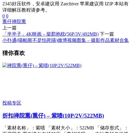
2345好压软件，安卓建议用 Zarchiver 苹果建议用 IZIP 本站有
详细解压教程请参考。
0
0
熏仔
禅院熏
上一篇
「半半子」4K映画 – 柴郡抱枕(56P/3V/492MB)
下一篇
小扑通(喵帕斯不是怕死喵)微博视频图集 – 摄影作品素材合集
猜你喜欢
投稿专区
折扣
禅院熏(熏仔) – 紫啧(10P/2V/522MB)
「素材名称」：紫啧 「素材大小」：522MB 「储存形式」：