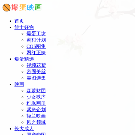
首页
绅士好物
爆蛋工坊
蜜柑计划
COS图集
网红正妹
爆蛋精选
视频花絮
密圈美丝
美图选集
映画
森萝财团
少女秩序
稚乖画册
紧急企划
轻兰映画
风之领域
长大成人
国产套图