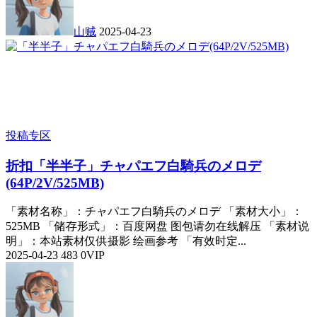
山贼
2025-04-23
投稿专区
折扣
「半半子」チャパエフ白騎兵のメロデ
(64P/2V/525MB)
「素材名称」：チャパエフ白騎兵のメロデ 「素材大小」：
525MB 「储存形式」：百度网盘 图包请勿在线解压 「素材说
明」：本站素材仅供摄影 绘画参考 「有效时定...
2025-04-23
483
0
VIP