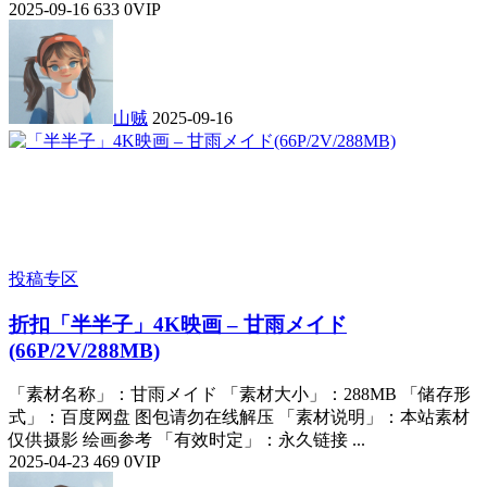
2025-09-16
633
0
VIP
山贼
2025-09-16
投稿专区
折扣
「半半子」4K映画 – 甘雨メイド
(66P/2V/288MB)
「素材名称」：甘雨メイド 「素材大小」：288MB 「储存形
式」：百度网盘 图包请勿在线解压 「素材说明」：本站素材
仅供摄影 绘画参考 「有效时定」：永久链接 ...
2025-04-23
469
0
VIP