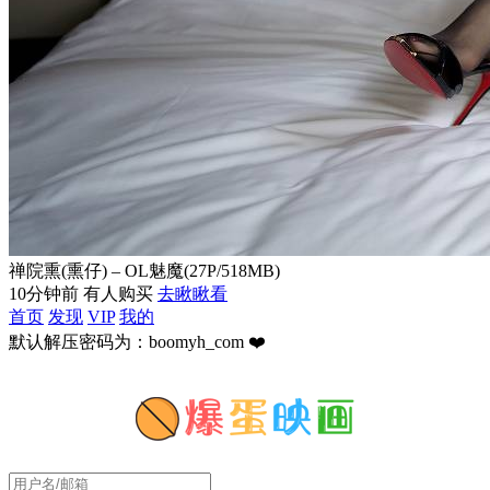
禅院熏(熏仔) – OL魅魔(27P/518MB)
10分钟前 有人购买
去瞅瞅看
首页
发现
VIP
我的
默认解压密码为：boomyh_com ❤️