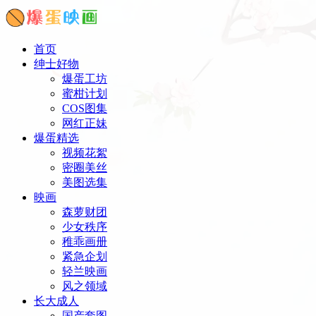
首页
绅士好物
爆蛋工坊
蜜柑计划
COS图集
网红正妹
爆蛋精选
视频花絮
密圈美丝
美图选集
映画
森萝财团
少女秩序
稚乖画册
紧急企划
轻兰映画
风之领域
长大成人
国产套图