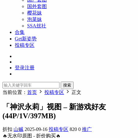
国外套图
樱花妹
泡菜妹
SSA丝社
合集
Get新姿势
投稿专区
登录
注册
搜索
当前位置：
首页
投稿专区
正文
「神沢永莉」视图 – 新游戏好友
(44P/1V/397MB)
折扣
山贼
2025-09-16
投稿专区
820
0
推广
🔥无水印原图 - 折价购买🔥