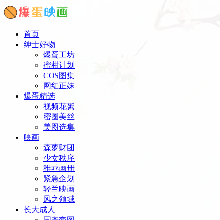
首页
绅士好物
爆蛋工坊
蜜柑计划
COS图集
网红正妹
爆蛋精选
视频花絮
密圈美丝
美图选集
映画
森萝财团
少女秩序
稚乖画册
紧急企划
轻兰映画
风之领域
长大成人
国产套图