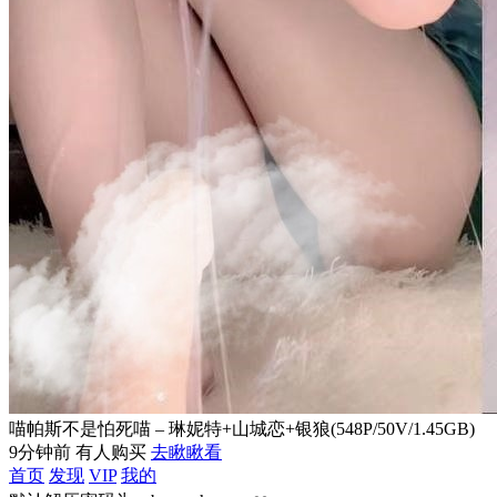
喵帕斯不是怕死喵 – 琳妮特+山城恋+银狼(548P/50V/1.45GB)
9分钟前 有人购买
去瞅瞅看
首页
发现
VIP
我的