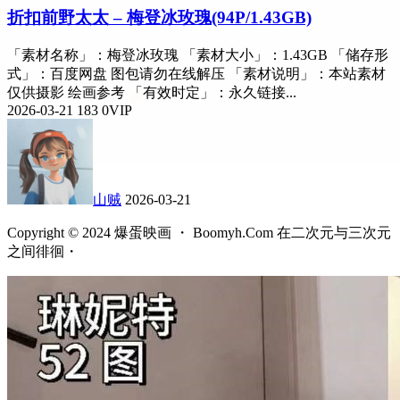
折扣
前野太太 – 梅登冰玫瑰(94P/1.43GB)
「素材名称」：梅登冰玫瑰 「素材大小」：1.43GB 「储存形
式」：百度网盘 图包请勿在线解压 「素材说明」：本站素材
仅供摄影 绘画参考 「有效时定」：永久链接...
2026-03-21
183
0
VIP
山贼
2026-03-21
Copyright © 2024 爆蛋映画 ・ Boomyh.Com 在二次元与三次元
之间徘徊・