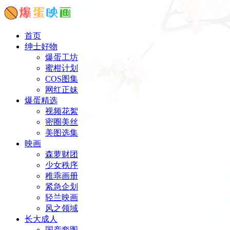
首页
绅士好物
爆蛋工坊
蜜柑计划
COS图集
网红正妹
爆蛋精选
视频花絮
密圈美丝
美图选集
映画
森萝财团
少女秩序
稚乖画册
紧急企划
轻兰映画
风之领域
长大成人
国产套图