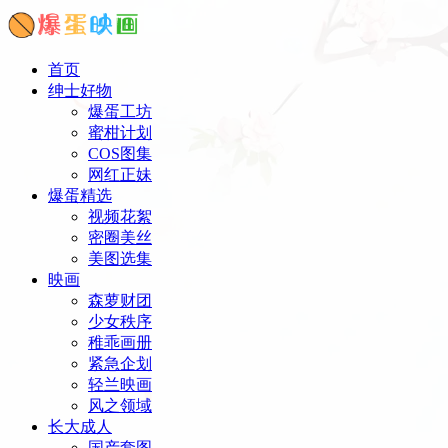
首页
绅士好物
爆蛋工坊
蜜柑计划
COS图集
网红正妹
爆蛋精选
视频花絮
密圈美丝
美图选集
映画
森萝财团
少女秩序
稚乖画册
紧急企划
轻兰映画
风之领域
长大成人
国产套图