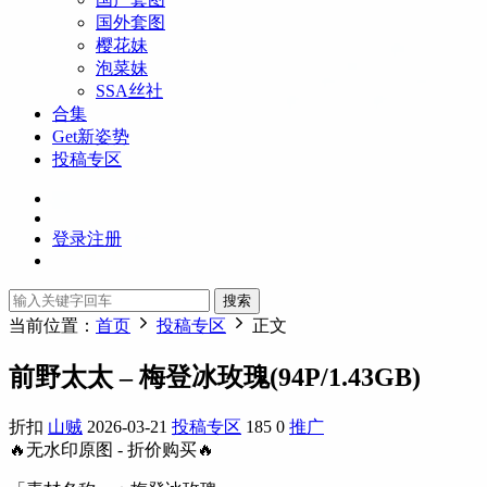
国外套图
樱花妹
泡菜妹
SSA丝社
合集
Get新姿势
投稿专区
登录
注册
搜索
当前位置：
首页
投稿专区
正文
前野太太 – 梅登冰玫瑰(94P/1.43GB)
折扣
山贼
2026-03-21
投稿专区
185
0
推广
🔥无水印原图 - 折价购买🔥