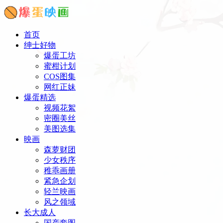
首页
绅士好物
爆蛋工坊
蜜柑计划
COS图集
网红正妹
爆蛋精选
视频花絮
密圈美丝
美图选集
映画
森萝财团
少女秩序
稚乖画册
紧急企划
轻兰映画
风之领域
长大成人
国产套图