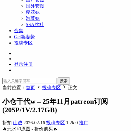
国外套图
樱花妹
泡菜妹
SSA丝社
合集
Get新姿势
投稿专区
登录
注册
搜索
当前位置：
首页
投稿专区
正文
小仓千代w – 25年11月patreon订阅
(205P/1V/2.17GB)
折扣
山贼
2026-02-16
投稿专区
1.2k
0
推广
🔥无水印原图 - 折价购买🔥