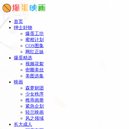
首页
绅士好物
爆蛋工坊
蜜柑计划
COS图集
网红正妹
爆蛋精选
视频花絮
密圈美丝
美图选集
映画
森萝财团
少女秩序
稚乖画册
紧急企划
轻兰映画
风之领域
长大成人