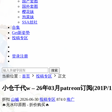
国产套图
国外套图
樱花妹
泡菜妹
SSA丝社
合集
Get新姿势
投稿专区
登录
注册
搜索
当前位置：
首页
投稿专区
正文
小仓千代w – 26年03月patreon订阅(201P/1
折扣
山贼
2026-06-30
投稿专区
874
0
推广
🔥无水印原图 - 折价购买🔥