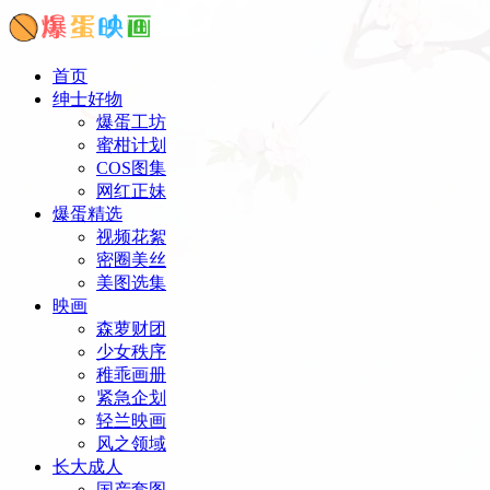
首页
绅士好物
爆蛋工坊
蜜柑计划
COS图集
网红正妹
爆蛋精选
视频花絮
密圈美丝
美图选集
映画
森萝财团
少女秩序
稚乖画册
紧急企划
轻兰映画
风之领域
长大成人
国产套图