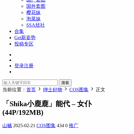
国外套图
樱花妹
泡菜妹
SSA丝社
合集
Get新姿势
投稿专区
登录
注册
搜索
当前位置：
首页
绅士好物
COS图集
正文
「Shika小鹿鹿」能代 – 女仆
(44P/192MB)
山贼
2025-02-21
COS图集
434
0
推广