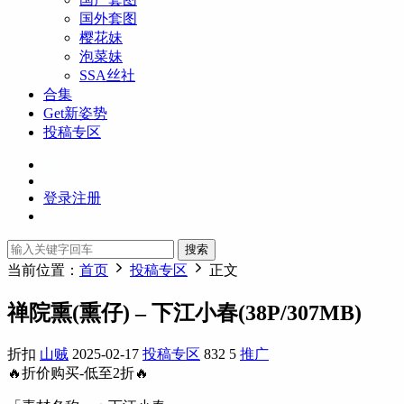
国外套图
樱花妹
泡菜妹
SSA丝社
合集
Get新姿势
投稿专区
登录
注册
搜索
当前位置：
首页
投稿专区
正文
禅院熏(熏仔) – 下江小春(38P/307MB)
折扣
山贼
2025-02-17
投稿专区
832
5
推广
🔥折价购买-低至2折🔥