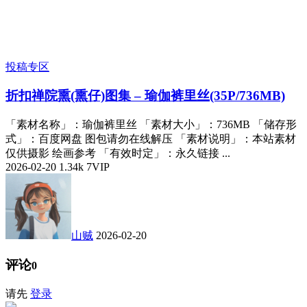
投稿专区
折扣
禅院熏(熏仔)图集 – 瑜伽裤里丝(35P/736MB)
「素材名称」：瑜伽裤里丝 「素材大小」：736MB 「储存形
式」：百度网盘 图包请勿在线解压 「素材说明」：本站素材
仅供摄影 绘画参考 「有效时定」：永久链接 ...
2026-02-20
1.34k
7
VIP
山贼
2026-02-20
评论
0
请先
登录