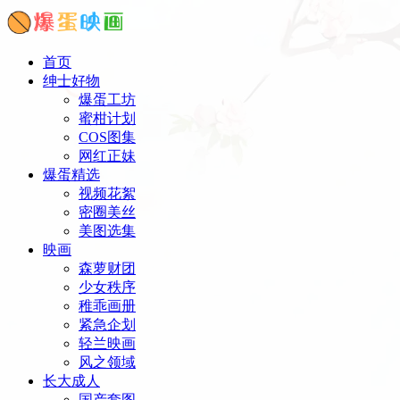
首页
绅士好物
爆蛋工坊
蜜柑计划
COS图集
网红正妹
爆蛋精选
视频花絮
密圈美丝
美图选集
映画
森萝财团
少女秩序
稚乖画册
紧急企划
轻兰映画
风之领域
长大成人
国产套图