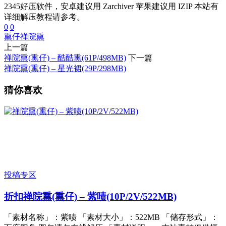
2345好压软件，安卓建议用 Zarchiver 苹果建议用 IZIP 本站有
详细解压教程请参考。
0
0
熏仔
禅院熏
上一篇
禅院熏(熏仔) – 酷酷熏(61P/498MB)
下一篇
禅院熏(熏仔) – 星光裙(29P/298MB)
猜你喜欢
投稿专区
折扣
禅院熏(熏仔) – 紫啧(10P/2V/522MB)
「素材名称」：紫啧 「素材大小」：522MB 「储存形式」：