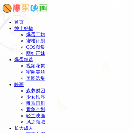
首页
绅士好物
爆蛋工坊
蜜柑计划
COS图集
网红正妹
爆蛋精选
视频花絮
密圈美丝
美图选集
映画
森萝财团
少女秩序
稚乖画册
紧急企划
轻兰映画
风之领域
长大成人