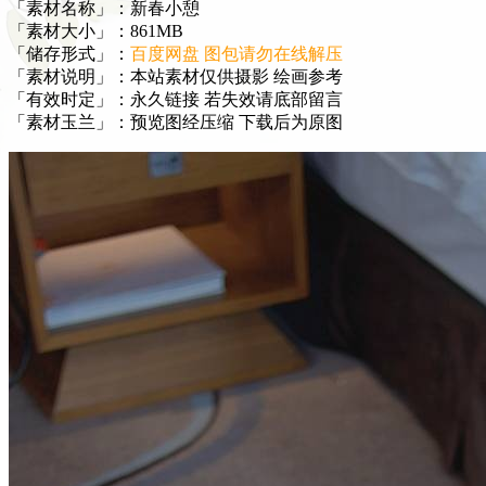
「素材名称」：新春小憩
「素材大小」：861MB
「储存形式」：
百度网盘 图包请勿在线解压
「素材说明」：本站素材仅供摄影 绘画参考
「有效时定」：永久链接 若失效请底部留言
「素材玉兰」：预览图经压缩 下载后为原图