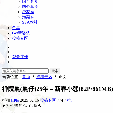
国产套图
国外套图
樱花妹
泡菜妹
SSA丝社
合集
Get新姿势
投稿专区
登录
注册
搜索
当前位置：
首页
投稿专区
正文
禅院熏(熏仔)25年 – 新春小憩(82P/861MB
折扣
山贼
2025-02-16
投稿专区
774
7
推广
🔥折价购买-低至2折🔥