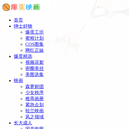
首页
绅士好物
爆蛋工坊
蜜柑计划
COS图集
网红正妹
爆蛋精选
视频花絮
密圈美丝
美图选集
映画
森萝财团
少女秩序
稚乖画册
紧急企划
轻兰映画
风之领域
长大成人
国产套图