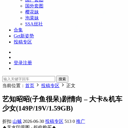
国外套图
樱花妹
泡菜妹
SSA丝社
合集
Get新姿势
投稿专区
登录
注册
搜索
当前位置：
首页
投稿专区
正文
艺知昭昭(子鱼很呆)剧情向 – 大卡&机车
少女(149P/19V/1.59GB)
折扣
山贼
2026-06-30
投稿专区
513
0
推广
🔥无水印原图 - 折价购买🔥