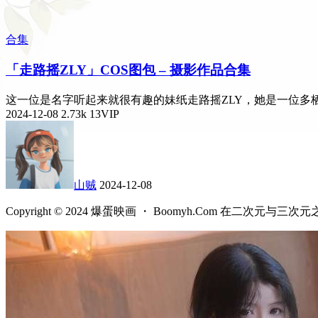
合集
「走路摇ZLY」COS图包 – 摄影作品合集
这一位是名字听起来就很有趣的妹纸走路摇ZLY，她是一位多栖
2024-12-08
2.73k
13
VIP
山贼
2024-12-08
Copyright © 2024 爆蛋映画 ・ Boomyh.Com 在二次元与三