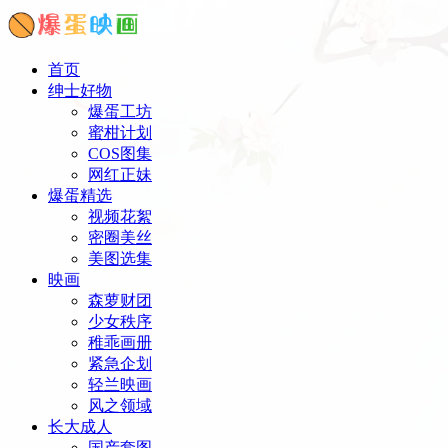
首页
绅士好物
爆蛋工坊
蜜柑计划
COS图集
网红正妹
爆蛋精选
视频花絮
密圈美丝
美图选集
映画
森萝财团
少女秩序
稚乖画册
紧急企划
轻兰映画
风之领域
长大成人
国产套图