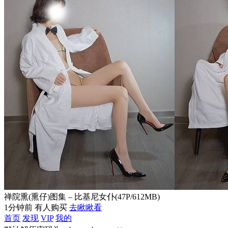
禅院熏(熏仔)图集 – 比基尼女仆(47P/612MB)
1分钟前 有人购买
去瞅瞅看
首页
发现
VIP
我的