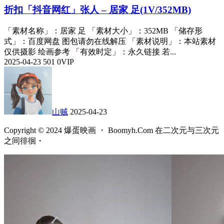
折扣
「抖音网红」张人 – 居家 足(1V/352MB)
「素材名称」：居家 足 「素材大小」：352MB 「储存形
式」：百度网盘 图包请勿在线解压 「素材说明」：本站素材
仅供摄影 绘画参考 「有效时定」：永久链接 若...
2025-04-23
501
0
VIP
山贼
2025-04-23
Copyright © 2024 爆蛋映画 ・ Boomyh.Com 在二次元与三次元
之间徘徊・