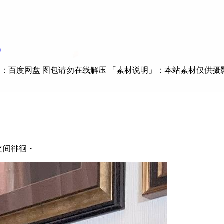
)
：百度网盘 图包请勿在线解压 「素材说明」：本站素材仅供摄影 
次元之间徘徊・