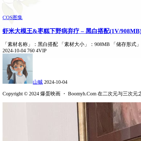
COS图集
虾米大模王&枣糕下野病弃疗 – 黑白搭配(1V/908MB
「素材名称」：黑白搭配 「素材大小」：908MB 「储存形式」
2024-10-04
760
4
VIP
山贼
2024-10-04
Copyright © 2024 爆蛋映画 ・ Boomyh.Com 在二次元与三