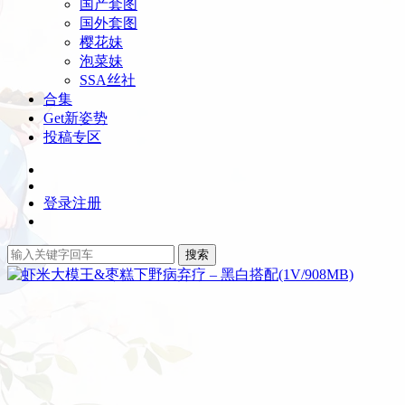
国产套图
国外套图
樱花妹
泡菜妹
SSA丝社
合集
Get新姿势
投稿专区
登录
注册
搜索