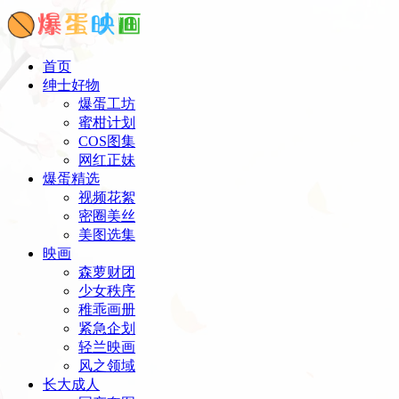
首页
绅士好物
爆蛋工坊
蜜柑计划
COS图集
网红正妹
爆蛋精选
视频花絮
密圈美丝
美图选集
映画
森萝财团
少女秩序
稚乖画册
紧急企划
轻兰映画
风之领域
长大成人