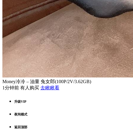
Money冷冷 – 油量 兔女郎(100P/2V/3.62GB)
1分钟前 有人购买
去瞅瞅看
升级VIP
夜间模式
返回顶部