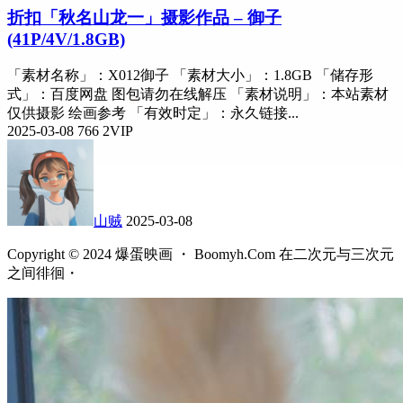
折扣
「秋名山龙一」摄影作品 – 御子
(41P/4V/1.8GB)
「素材名称」：X012御子 「素材大小」：1.8GB 「储存形
式」：百度网盘 图包请勿在线解压 「素材说明」：本站素材
仅供摄影 绘画参考 「有效时定」：永久链接...
2025-03-08
766
2
VIP
山贼
2025-03-08
Copyright © 2024 爆蛋映画 ・ Boomyh.Com 在二次元与三次元
之间徘徊・