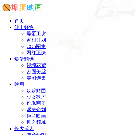
首页
绅士好物
爆蛋工坊
蜜柑计划
COS图集
网红正妹
爆蛋精选
视频花絮
密圈美丝
美图选集
映画
森萝财团
少女秩序
稚乖画册
紧急企划
轻兰映画
风之领域
长大成人
国产套图