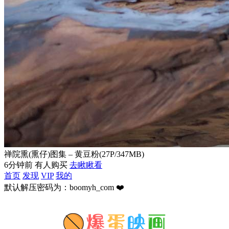
禅院熏(熏仔)图集 – 黄豆粉(27P/347MB)
6分钟前 有人购买
去瞅瞅看
首页
发现
VIP
我的
默认解压密码为：boomyh_com ❤️