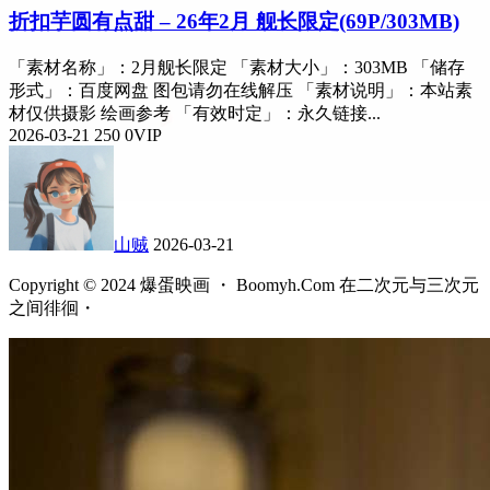
折扣
芋圆有点甜 – 26年2月 舰长限定(69P/303MB)
「素材名称」：2月舰长限定 「素材大小」：303MB 「储存
形式」：百度网盘 图包请勿在线解压 「素材说明」：本站素
材仅供摄影 绘画参考 「有效时定」：永久链接...
2026-03-21
250
0
VIP
山贼
2026-03-21
Copyright © 2024 爆蛋映画 ・ Boomyh.Com 在二次元与三次元
之间徘徊・