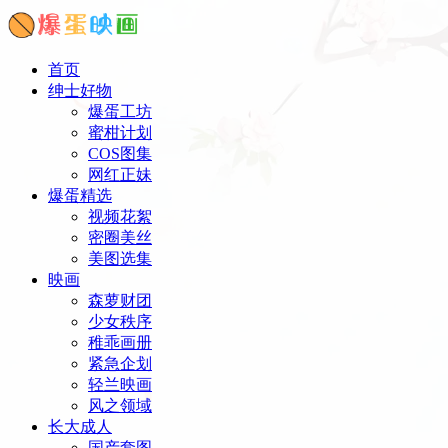
首页
绅士好物
爆蛋工坊
蜜柑计划
COS图集
网红正妹
爆蛋精选
视频花絮
密圈美丝
美图选集
映画
森萝财团
少女秩序
稚乖画册
紧急企划
轻兰映画
风之领域
长大成人
国产套图