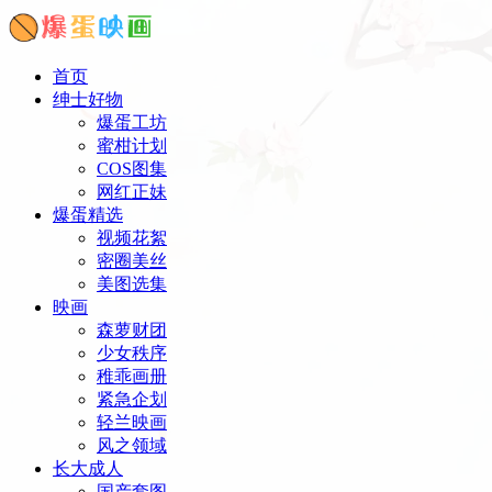
首页
绅士好物
爆蛋工坊
蜜柑计划
COS图集
网红正妹
爆蛋精选
视频花絮
密圈美丝
美图选集
映画
森萝财团
少女秩序
稚乖画册
紧急企划
轻兰映画
风之领域
长大成人
国产套图