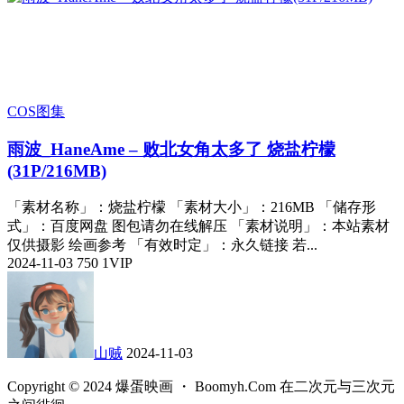
COS图集
雨波_HaneAme – 败北女角太多了 烧盐柠檬
(31P/216MB)
「素材名称」：烧盐柠檬 「素材大小」：216MB 「储存形
式」：百度网盘 图包请勿在线解压 「素材说明」：本站素材
仅供摄影 绘画参考 「有效时定」：永久链接 若...
2024-11-03
750
1
VIP
山贼
2024-11-03
Copyright © 2024 爆蛋映画 ・ Boomyh.Com 在二次元与三次元