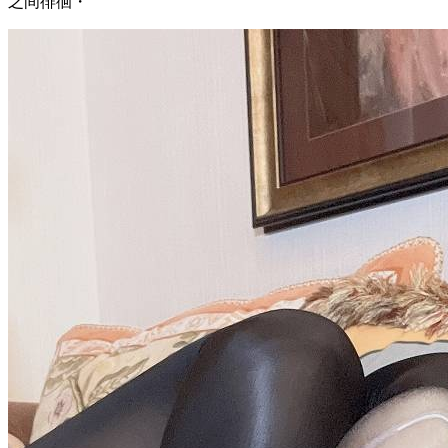
之间徘徊・