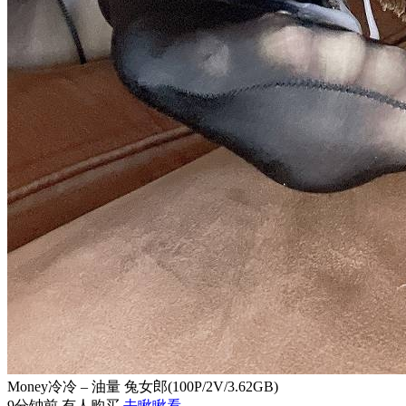
Money冷冷 – 油量 兔女郎(100P/2V/3.62GB)
9分钟前 有人购买
去瞅瞅看