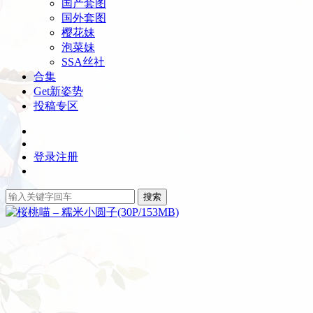
国产套图
国外套图
樱花妹
泡菜妹
SSA丝社
合集
Get新姿势
投稿专区
登录
注册
搜索