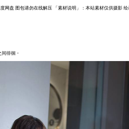
度网盘 图包请勿在线解压 「素材说明」：本站素材仅供摄影 绘画
次元之间徘徊・