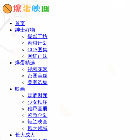
首页
绅士好物
爆蛋工坊
蜜柑计划
COS图集
网红正妹
爆蛋精选
视频花絮
密圈美丝
美图选集
映画
森萝财团
少女秩序
稚乖画册
紧急企划
轻兰映画
风之领域
长大成人