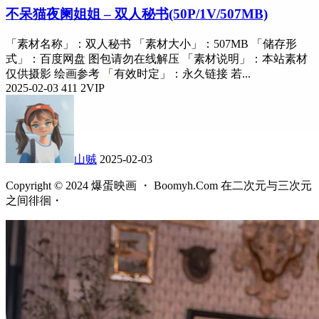
不呆猫夜阑姐姐 – 双人秘书(50P/1V/507MB)
「素材名称」：双人秘书 「素材大小」：507MB 「储存形
式」：百度网盘 图包请勿在线解压 「素材说明」：本站素材
仅供摄影 绘画参考 「有效时定」：永久链接 若...
2025-02-03
411
2
VIP
山贼
2025-02-03
Copyright © 2024 爆蛋映画 ・ Boomyh.Com 在二次元与三次元
之间徘徊・