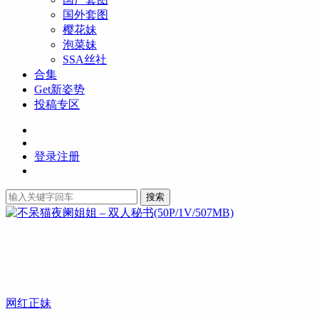
国外套图
樱花妹
泡菜妹
SSA丝社
合集
Get新姿势
投稿专区
登录
注册
搜索
网红正妹