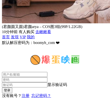
(君颜圆又圆)君颜arya – COS图3组(99P/1.22GB)
10分钟前 有人购买
去瞅瞅看
首页
发现
VIP
我的
默认解压密码为：boomyh_com ❤️
显示验证码
没有账号？
注册
忘记密码？