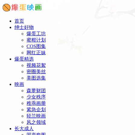
首页
绅士好物
爆蛋工坊
蜜柑计划
COS图集
网红正妹
爆蛋精选
视频花絮
密圈美丝
美图选集
映画
森萝财团
少女秩序
稚乖画册
紧急企划
轻兰映画
风之领域
长大成人
国产套图