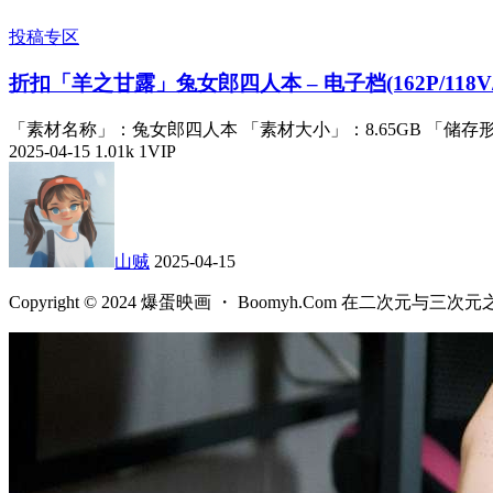
投稿专区
折扣
「羊之甘露」兔女郎四人本 – 电子档(162P/118V/8
「素材名称」：兔女郎四人本 「素材大小」：8.65GB 「储存
2025-04-15
1.01k
1
VIP
山贼
2025-04-15
Copyright © 2024 爆蛋映画 ・ Boomyh.Com 在二次元与三