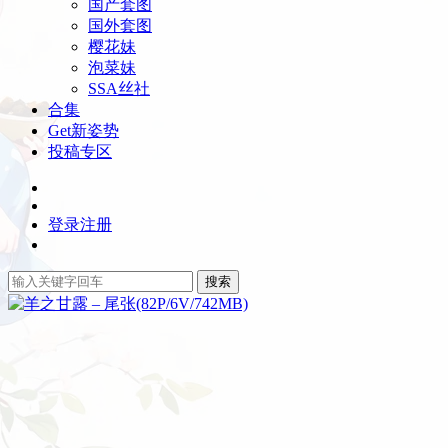
国产套图
国外套图
樱花妹
泡菜妹
SSA丝社
合集
Get新姿势
投稿专区
登录
注册
搜索