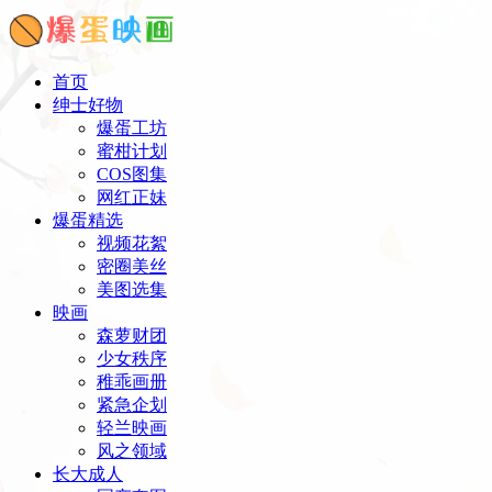
首页
绅士好物
爆蛋工坊
蜜柑计划
COS图集
网红正妹
爆蛋精选
视频花絮
密圈美丝
美图选集
映画
森萝财团
少女秩序
稚乖画册
紧急企划
轻兰映画
风之领域
长大成人