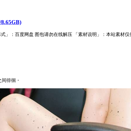
.65GB)
形式」：百度网盘 图包请勿在线解压 「素材说明」：本站素材仅供
次元之间徘徊・