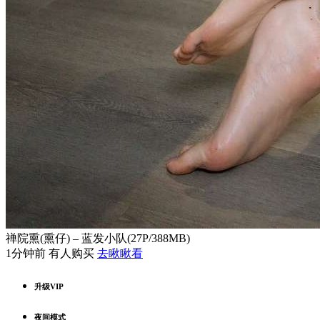
禅院熏(熏仔) – 蓝发小队(27P/388MB)
1分钟前 有人购买
去瞅瞅看
升级VIP
夜间模式