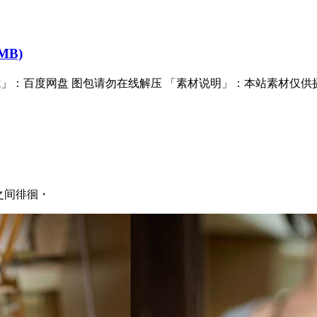
MB)
」：百度网盘 图包请勿在线解压 「素材说明」：本站素材仅供摄影
次元之间徘徊・