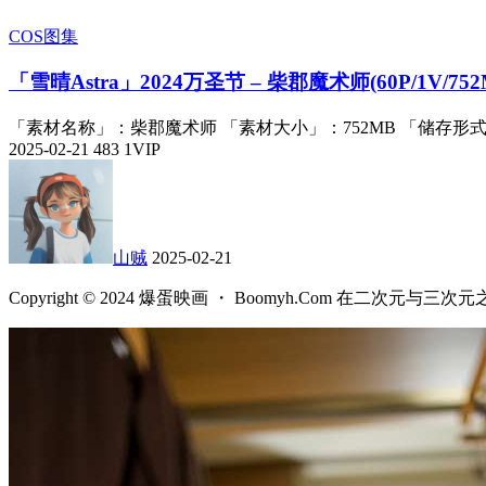
COS图集
「雪晴Astra」2024万圣节 – 柴郡魔术师(60P/1V/752
「素材名称」：柴郡魔术师 「素材大小」：752MB 「储存形式
2025-02-21
483
1
VIP
山贼
2025-02-21
Copyright © 2024 爆蛋映画 ・ Boomyh.Com 在二次元与三