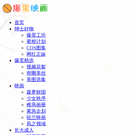
首页
绅士好物
爆蛋工坊
蜜柑计划
COS图集
网红正妹
爆蛋精选
视频花絮
密圈美丝
美图选集
映画
森萝财团
少女秩序
稚乖画册
紧急企划
轻兰映画
风之领域
长大成人