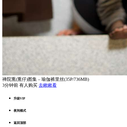
禅院熏(熏仔)图集 – 瑜伽裤里丝(35P/736MB)
3分钟前 有人购买
去瞅瞅看
升级VIP
夜间模式
返回顶部