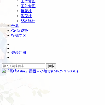
国产套图
国外套图
樱花妹
泡菜妹
SSA丝社
合集
Get新姿势
投稿专区
登录
注册
搜索