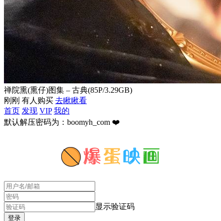
禅院熏(熏仔)图集 – 古典(85P/3.29GB)
刚刚 有人购买
去瞅瞅看
首页
发现
VIP
我的
默认解压密码为：boomyh_com ❤️
显示验证码