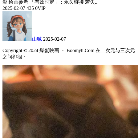
影 绘画参考 「有效时定」：永久链接 若失...
2025-02-07
435
0
VIP
山贼
2025-02-07
Copyright © 2024 爆蛋映画 ・ Boomyh.Com 在二次元与三次元
之间徘徊・