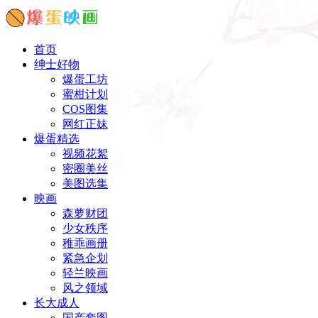
首页
绅士好物
爆蛋工坊
蜜柑计划
COS图集
网红正妹
爆蛋精选
视频花絮
密圈美丝
美图选集
映画
森萝财团
少女秩序
稚乖画册
紧急企划
轻兰映画
风之领域
长大成人
国产套图