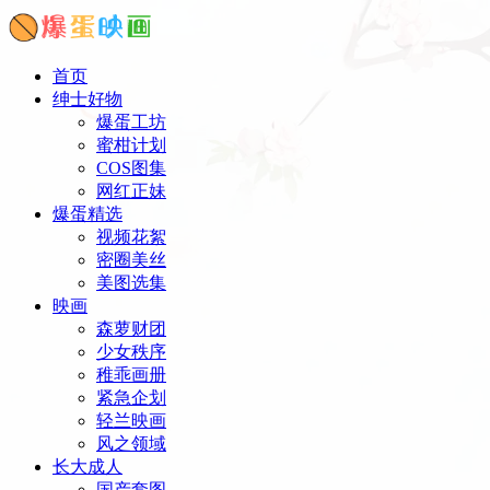
首页
绅士好物
爆蛋工坊
蜜柑计划
COS图集
网红正妹
爆蛋精选
视频花絮
密圈美丝
美图选集
映画
森萝财团
少女秩序
稚乖画册
紧急企划
轻兰映画
风之领域
长大成人
国产套图