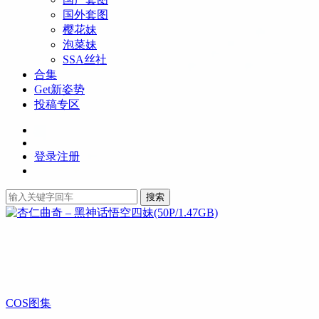
国外套图
樱花妹
泡菜妹
SSA丝社
合集
Get新姿势
投稿专区
登录
注册
搜索
COS图集