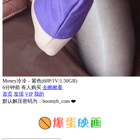
Money冷冷 – 紫色(60P/1V/1.50GB)
6分钟前 有人购买
去瞅瞅看
首页
发现
VIP
我的
默认解压密码为：boomyh_com ❤️