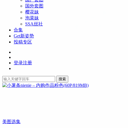
国外套图
樱花妹
泡菜妹
SSA丝社
合集
Get新姿势
投稿专区
登录
注册
搜索
美图选集