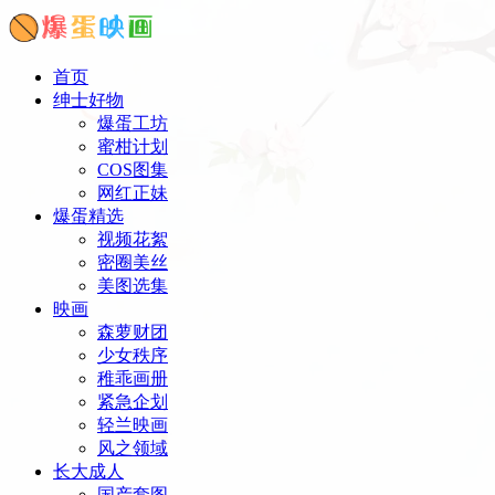
首页
绅士好物
爆蛋工坊
蜜柑计划
COS图集
网红正妹
爆蛋精选
视频花絮
密圈美丝
美图选集
映画
森萝财团
少女秩序
稚乖画册
紧急企划
轻兰映画
风之领域
长大成人
国产套图