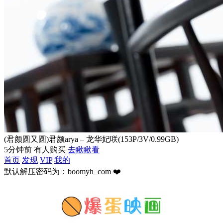
(君颜圆又圆)君颜arya – 龙华妃咲(153P/3V/0.99GB)
5分钟前 有人购买
去瞅瞅看
首页
发现
VIP
我的
默认解压密码为：boomyh_com ❤️