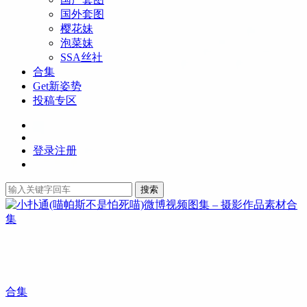
国外套图
樱花妹
泡菜妹
SSA丝社
合集
Get新姿势
投稿专区
登录
注册
搜索
合集