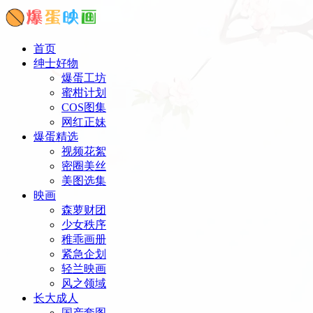
首页
绅士好物
爆蛋工坊
蜜柑计划
COS图集
网红正妹
爆蛋精选
视频花絮
密圈美丝
美图选集
映画
森萝财团
少女秩序
稚乖画册
紧急企划
轻兰映画
风之领域
长大成人
国产套图