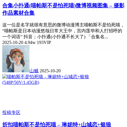
合集
小扑通(喵帕斯不是怕死喵)微博视频图集 – 摄影
作品素材合集
这一位是名字就很有意思的微博动漫博主喵帕斯不是怕死喵，
“喵帕斯是日本动漫悠哉日常大王中，宫内莲华和人打招呼的
一个词语” 抖音；小扑通(小扑通不长大了) 「合集名...
2025-10-20
4.94w
193
VIP
山贼
2025-10-20
投稿专区
折扣
喵帕斯不是怕死喵 – 琳妮特+山城恋+银狼