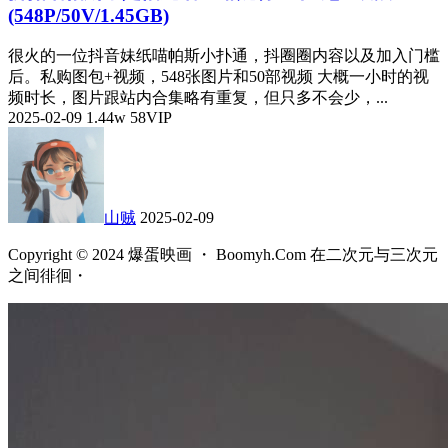
(548P/50V/1.45GB)
很火的一位抖音妹纸喵帕斯小扑通，抖圈圈内容以及加入门槛
后。私购图包+视频，548张图片和50部视频 大概一小时的视
频时长，图片跟站内合集略有重复，但只多不会少，...
2025-02-09
1.44w
58
VIP
山贼
2025-02-09
Copyright © 2024 爆蛋映画 ・ Boomyh.Com 在二次元与三次元
之间徘徊・