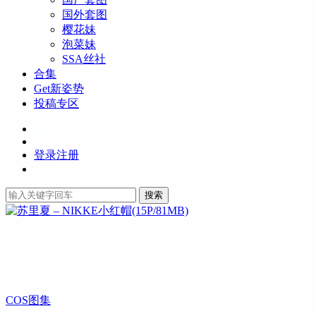
国外套图
樱花妹
泡菜妹
SSA丝社
合集
Get新姿势
投稿专区
登录
注册
搜索
COS图集