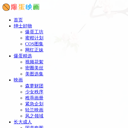
首页
绅士好物
爆蛋工坊
蜜柑计划
COS图集
网红正妹
爆蛋精选
视频花絮
密圈美丝
美图选集
映画
森萝财团
少女秩序
稚乖画册
紧急企划
轻兰映画
风之领域
长大成人
国产套图