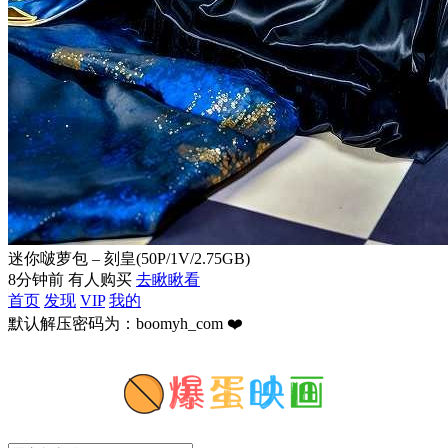
迷你啵萝包 – 刻皇(50P/1V/2.75GB)
8分钟前 有人购买
去瞅瞅看
首页
发现
VIP
我的
默认解压密码为：boomyh_com ❤️