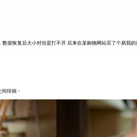
恢复后大小对但是打不开 后来在某购物网站买了个易我的效果很好
次元之间徘徊・