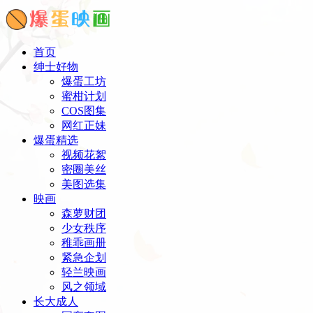
首页
绅士好物
爆蛋工坊
蜜柑计划
COS图集
网红正妹
爆蛋精选
视频花絮
密圈美丝
美图选集
映画
森萝财团
少女秩序
稚乖画册
紧急企划
轻兰映画
风之领域
长大成人