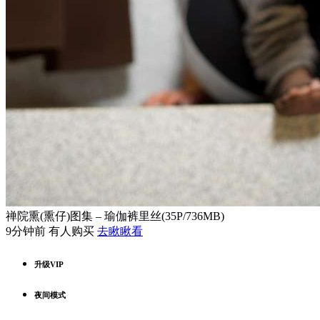
禅院熏(熏仔)图集 – 瑜伽裤里丝(35P/736MB)
9分钟前 有人购买
去瞅瞅看
升级VIP
夜间模式