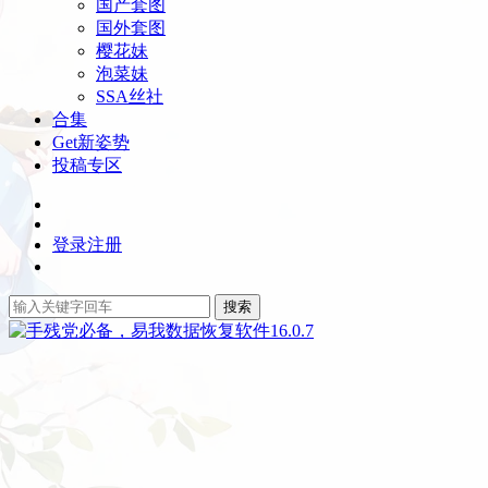
国产套图
国外套图
樱花妹
泡菜妹
SSA丝社
合集
Get新姿势
投稿专区
登录
注册
搜索