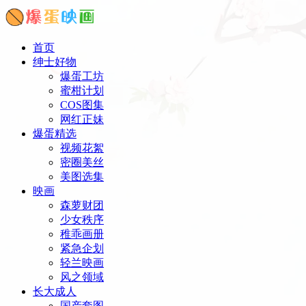
首页
绅士好物
爆蛋工坊
蜜柑计划
COS图集
网红正妹
爆蛋精选
视频花絮
密圈美丝
美图选集
映画
森萝财团
少女秩序
稚乖画册
紧急企划
轻兰映画
风之领域
长大成人
国产套图