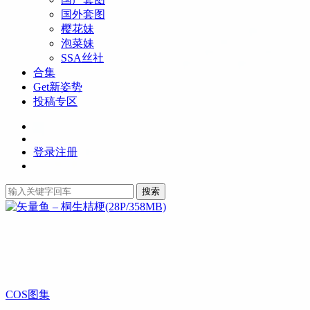
国外套图
樱花妹
泡菜妹
SSA丝社
合集
Get新姿势
投稿专区
登录
注册
搜索
COS图集