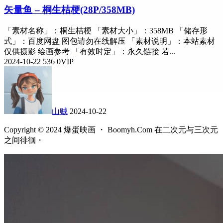
矢量鱼 – 桐生桔梗(28P/358MB)
「素材名称」：桐生桔梗 「素材大小」：358MB 「储存形
式」：百度网盘 图包请勿在线解压 「素材说明」：本站素材
仅供摄影 绘画参考 「有效时定」：永久链接 若...
2024-10-22
536
0
VIP
山贼
2024-10-22
Copyright © 2024 爆蛋映画 ・ Boomyh.Com 在二次元与三次元
之间徘徊・