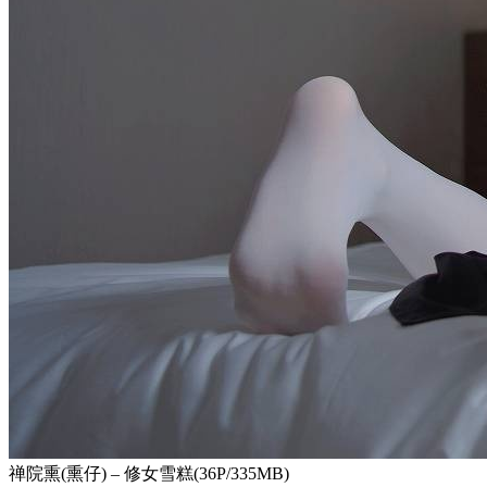
禅院熏(熏仔) – 修女雪糕(36P/335MB)