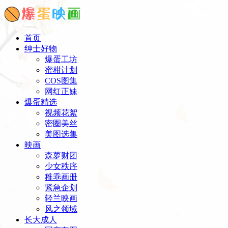
首页
绅士好物
爆蛋工坊
蜜柑计划
COS图集
网红正妹
爆蛋精选
视频花絮
密圈美丝
美图选集
映画
森萝财团
少女秩序
稚乖画册
紧急企划
轻兰映画
风之领域
长大成人