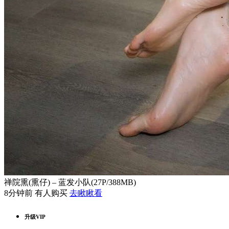
禅院熏(熏仔) – 蓝发小队(27P/388MB)
8分钟前 有人购买
去瞅瞅看
升级VIP