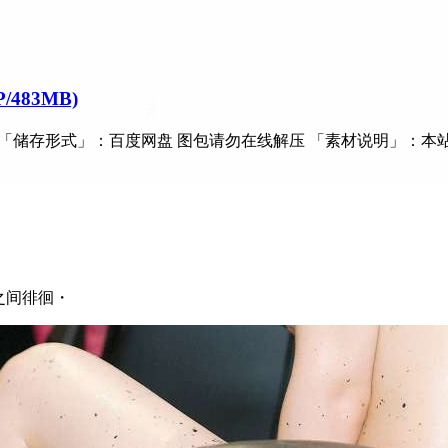
/483MB)
MB 「储存形式」：百度网盘 图包请勿在线解压 「素材说明」：本站
次元之间徘徊・