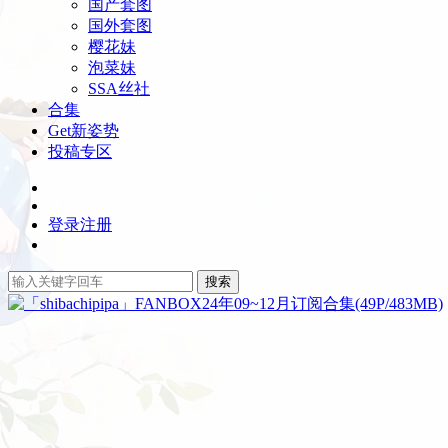
国产套图
国外套图
樱花妹
泡菜妹
SSA丝社
合集
Get新姿势
投稿专区
登录
注册
搜索