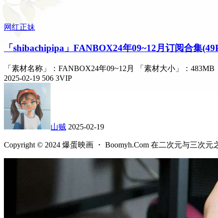
网红正妹
「shibachipipa」FANBOX24年09~12月订阅合集(49P
「素材名称」：FANBOX24年09~12月 「素材大小」：483
2025-02-19
506
3
VIP
山贼
2025-02-19
Copyright © 2024 爆蛋映画 ・ Boomyh.Com 在二次元与三