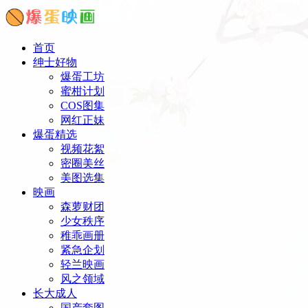
首页
绅士好物
爆蛋工坊
蜜柑计划
COS图集
网红正妹
爆蛋精选
视频花絮
密圈美丝
美图选集
映画
森萝财团
少女秩序
稚乖画册
紧急企划
轻兰映画
风之领域
长大成人
国产套图