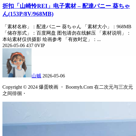
折扣
「山崎怜REI」电子素材 – 配達バニー 葵ちゃ
ん(153P/8V/968MB)
「素材名称」：配達バニー 葵ちゃん 「素材大小」：968MB
「储存形式」：百度网盘 图包请勿在线解压 「素材说明」：
本站素材仅供摄影 绘画参考 「有效时定」：...
2026-05-06
437
0
VIP
山贼
2026-05-06
Copyright © 2024 爆蛋映画 ・ Boomyh.Com 在二次元与三次元
之间徘徊・