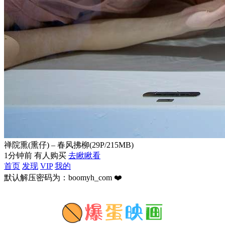
禅院熏(熏仔) – 春风拂柳(29P/215MB)
1分钟前 有人购买
去瞅瞅看
首页
发现
VIP
我的
默认解压密码为：boomyh_com ❤️