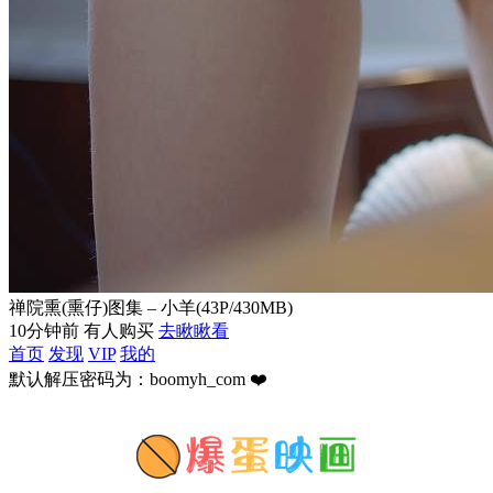
禅院熏(熏仔)图集 – 小羊(43P/430MB)
10分钟前 有人购买
去瞅瞅看
首页
发现
VIP
我的
默认解压密码为：boomyh_com ❤️