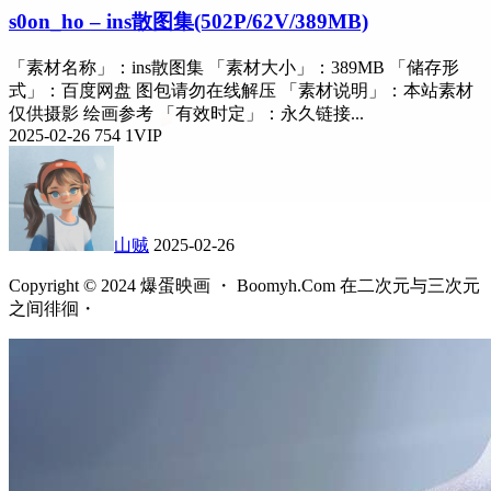
s0on_ho – ins散图集(502P/62V/389MB)
「素材名称」：ins散图集 「素材大小」：389MB 「储存形
式」：百度网盘 图包请勿在线解压 「素材说明」：本站素材
仅供摄影 绘画参考 「有效时定」：永久链接...
2025-02-26
754
1
VIP
山贼
2025-02-26
Copyright © 2024 爆蛋映画 ・ Boomyh.Com 在二次元与三次元
之间徘徊・