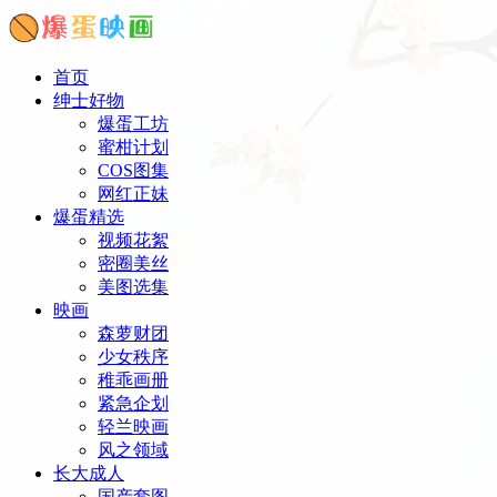
首页
绅士好物
爆蛋工坊
蜜柑计划
COS图集
网红正妹
爆蛋精选
视频花絮
密圈美丝
美图选集
映画
森萝财团
少女秩序
稚乖画册
紧急企划
轻兰映画
风之领域
长大成人
国产套图