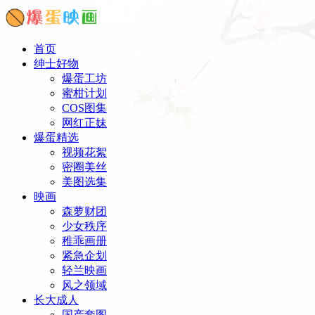
首页
绅士好物
爆蛋工坊
蜜柑计划
COS图集
网红正妹
爆蛋精选
视频花絮
密圈美丝
美图选集
映画
森萝财团
少女秩序
稚乖画册
紧急企划
轻兰映画
风之领域
长大成人
国产套图