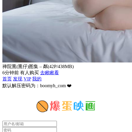
禅院熏(熏仔)图集 – 粼(42P/438MB)
6分钟前 有人购买
去瞅瞅看
首页
发现
VIP
我的
默认解压密码为：boomyh_com ❤️