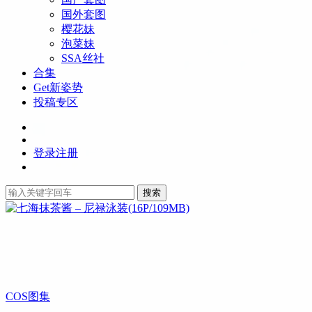
国外套图
樱花妹
泡菜妹
SSA丝社
合集
Get新姿势
投稿专区
登录
注册
搜索
COS图集