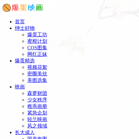
首页
绅士好物
爆蛋工坊
蜜柑计划
COS图集
网红正妹
爆蛋精选
视频花絮
密圈美丝
美图选集
映画
森萝财团
少女秩序
稚乖画册
紧急企划
轻兰映画
风之领域
长大成人
国产套图