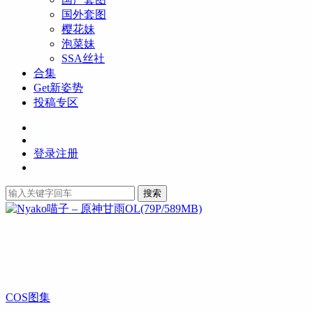
国外套图
樱花妹
泡菜妹
SSA丝社
合集
Get新姿势
投稿专区
登录
注册
搜索
COS图集