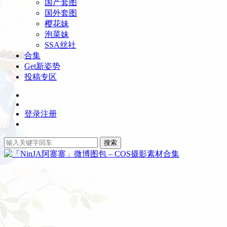
国产套图
国外套图
樱花妹
泡菜妹
SSA丝社
合集
Get新姿势
投稿专区
登录
注册
搜索