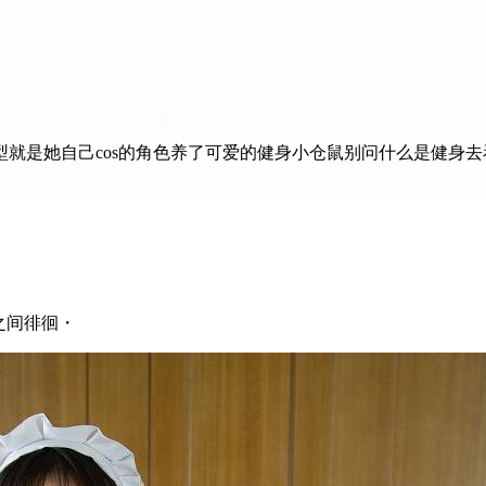
她自己cos的角色养了可爱的健身小仓鼠别问什么是健身去看她 微博
次元之间徘徊・