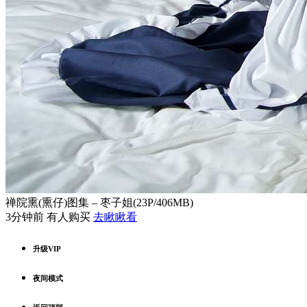
禅院熏(熏仔)图集 – 枣子姐(23P/406MB)
3分钟前 有人购买
去瞅瞅看
升级VIP
夜间模式