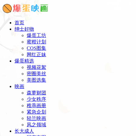
首页
绅士好物
爆蛋工坊
蜜柑计划
COS图集
网红正妹
爆蛋精选
视频花絮
密圈美丝
美图选集
映画
森萝财团
少女秩序
稚乖画册
紧急企划
轻兰映画
风之领域
长大成人