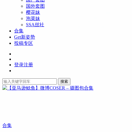
国外套图
樱花妹
泡菜妹
SSA丝社
合集
Get新姿势
投稿专区
登录
注册
搜索
合集