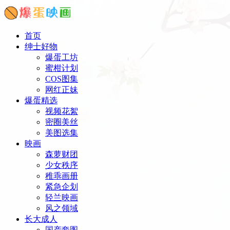
首页
绅士好物
爆蛋工坊
蜜柑计划
COS图集
网红正妹
爆蛋精选
视频花絮
密圈美丝
美图选集
映画
森萝财团
少女秩序
稚乖画册
紧急企划
轻兰映画
风之领域
长大成人
国产套图