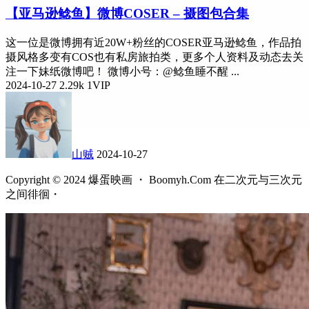
【亚马逊鲶鱼】微博COSER – 摄图包合集
这一位是微博拥有近20W+粉丝的COSER亚马逊鲶鱼，作品拍
摄风格多变有COS也有私房旅拍类，更多个人资料及动态去关
注一下妹纸微博吧！ 微博小号：@鲶鱼睡不醒 ...
2024-10-27
2.29k
1
VIP
山贼
2024-10-27
Copyright © 2024 爆蛋映画 ・ Boomyh.Com 在二次元与三次元
之间徘徊・