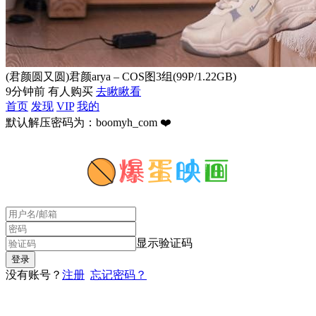
(君颜圆又圆)君颜arya – COS图3组(99P/1.22GB)
9分钟前 有人购买
去瞅瞅看
首页
发现
VIP
我的
默认解压密码为：boomyh_com ❤️
显示验证码
没有账号？
注册
忘记密码？