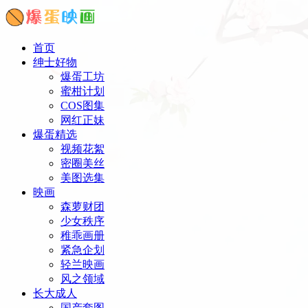
首页
绅士好物
爆蛋工坊
蜜柑计划
COS图集
网红正妹
爆蛋精选
视频花絮
密圈美丝
美图选集
映画
森萝财团
少女秩序
稚乖画册
紧急企划
轻兰映画
风之领域
长大成人
国产套图