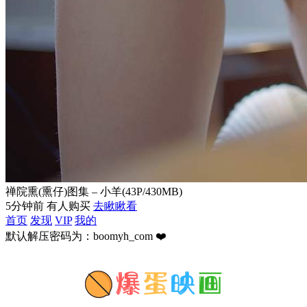
禅院熏(熏仔)图集 – 小羊(43P/430MB)
5分钟前 有人购买
去瞅瞅看
首页
发现
VIP
我的
默认解压密码为：boomyh_com ❤️