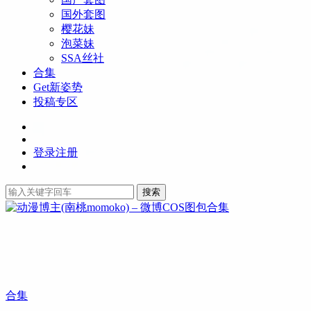
国外套图
樱花妹
泡菜妹
SSA丝社
合集
Get新姿势
投稿专区
登录
注册
搜索
合集