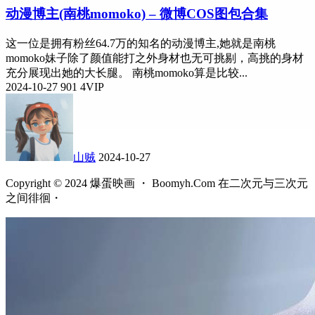
动漫博主(南桃momoko) – 微博COS图包合集
这一位是拥有粉丝64.7万的知名的动漫博主,她就是南桃
momoko妹子除了颜值能打之外身材也无可挑剔，高挑的身材
充分展现出她的大长腿。 南桃momoko算是比较...
2024-10-27
901
4
VIP
山贼
2024-10-27
Copyright © 2024 爆蛋映画 ・ Boomyh.Com 在二次元与三次元
之间徘徊・