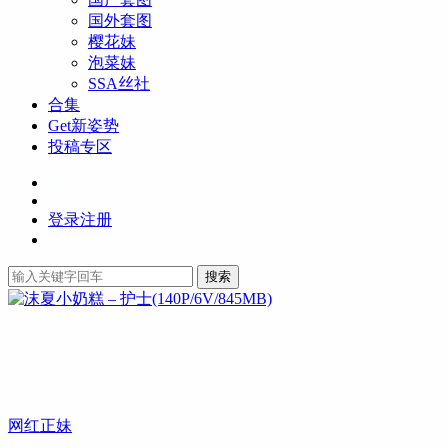
国外套图
樱花妹
泡菜妹
SSA丝社
合集
Get新姿势
投稿专区
登录
注册
搜索
网红正妹