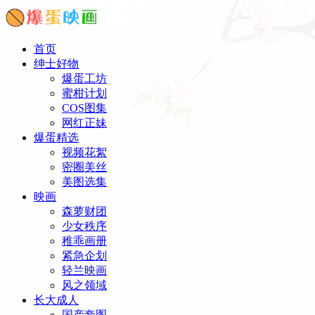
首页
绅士好物
爆蛋工坊
蜜柑计划
COS图集
网红正妹
爆蛋精选
视频花絮
密圈美丝
美图选集
映画
森萝财团
少女秩序
稚乖画册
紧急企划
轻兰映画
风之领域
长大成人
国产套图