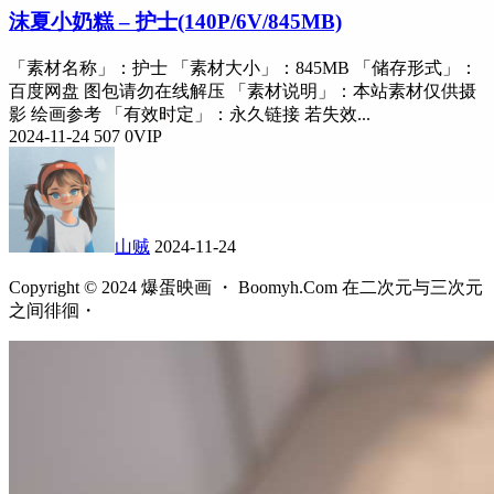
沫夏小奶糕 – 护士(140P/6V/845MB)
「素材名称」：护士 「素材大小」：845MB 「储存形式」：
百度网盘 图包请勿在线解压 「素材说明」：本站素材仅供摄
影 绘画参考 「有效时定」：永久链接 若失效...
2024-11-24
507
0
VIP
山贼
2024-11-24
Copyright © 2024 爆蛋映画 ・ Boomyh.Com 在二次元与三次元
之间徘徊・