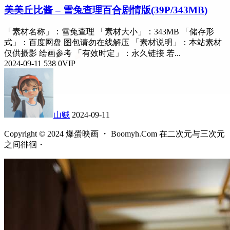
美美丘比酱 – 雪兔查理百合剧情版(39P/343MB)
「素材名称」：雪兔查理 「素材大小」：343MB 「储存形
式」：百度网盘 图包请勿在线解压 「素材说明」：本站素材
仅供摄影 绘画参考 「有效时定」：永久链接 若...
2024-09-11
538
0
VIP
山贼
2024-09-11
Copyright © 2024 爆蛋映画 ・ Boomyh.Com 在二次元与三次元
之间徘徊・