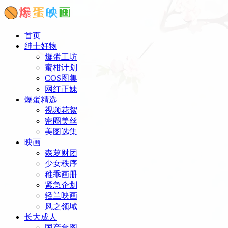
首页
绅士好物
爆蛋工坊
蜜柑计划
COS图集
网红正妹
爆蛋精选
视频花絮
密圈美丝
美图选集
映画
森萝财团
少女秩序
稚乖画册
紧急企划
轻兰映画
风之领域
长大成人
国产套图