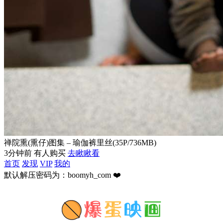
禅院熏(熏仔)图集 – 瑜伽裤里丝(35P/736MB)
3分钟前 有人购买
去瞅瞅看
首页
发现
VIP
我的
默认解压密码为：boomyh_com ❤️