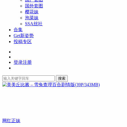
国外套图
樱花妹
泡菜妹
SSA丝社
合集
Get新姿势
投稿专区
登录
注册
搜索
网红正妹