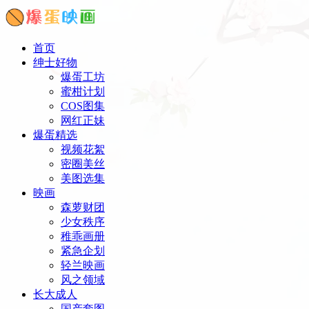
首页
绅士好物
爆蛋工坊
蜜柑计划
COS图集
网红正妹
爆蛋精选
视频花絮
密圈美丝
美图选集
映画
森萝财团
少女秩序
稚乖画册
紧急企划
轻兰映画
风之领域
长大成人
国产套图