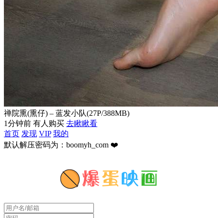
禅院熏(熏仔) – 蓝发小队(27P/388MB)
1分钟前 有人购买
去瞅瞅看
首页
发现
VIP
我的
默认解压密码为：boomyh_com ❤️