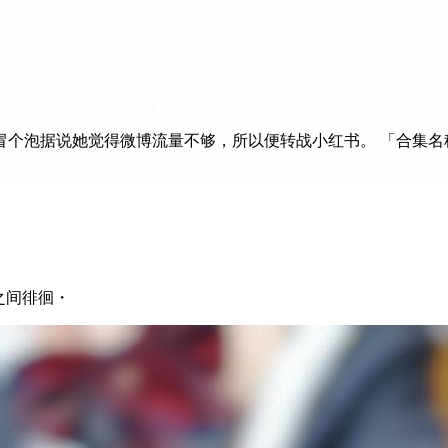
泡据说她觉得微博流量不够，所以便转战小红书。 「合集名称」
次元之间徘徊・