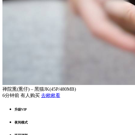
禅院熏(熏仔) – 黑猫JK(45P/480MB)
6分钟前 有人购买
去瞅瞅看
升级VIP
夜间模式