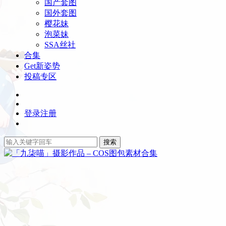
国产套图
国外套图
樱花妹
泡菜妹
SSA丝社
合集
Get新姿势
投稿专区
登录
注册
搜索