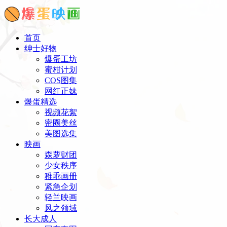
首页
绅士好物
爆蛋工坊
蜜柑计划
COS图集
网红正妹
爆蛋精选
视频花絮
密圈美丝
美图选集
映画
森萝财团
少女秩序
稚乖画册
紧急企划
轻兰映画
风之领域
长大成人