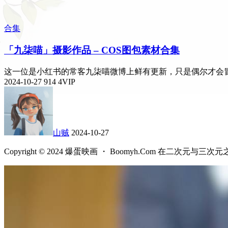
合集
「九柒喵」摄影作品 – COS图包素材合集
这一位是小红书的常客九柒喵微博上鲜有更新，只是偶尔才会冒个
2024-10-27
914
4
VIP
山贼
2024-10-27
Copyright © 2024 爆蛋映画 ・ Boomyh.Com 在二次元与三