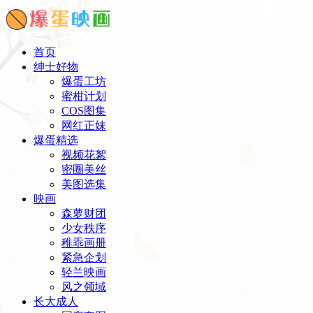
首页
绅士好物
爆蛋工坊
蜜柑计划
COS图集
网红正妹
爆蛋精选
视频花絮
密圈美丝
美图选集
映画
森萝财团
少女秩序
稚乖画册
紧急企划
轻兰映画
风之领域
长大成人