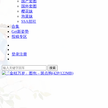
国产套图
国外套图
樱花妹
泡菜妹
SSA丝社
合集
Get新姿势
投稿专区
登录
注册
搜索