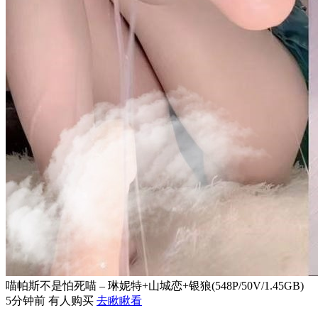
喵帕斯不是怕死喵 – 琳妮特+山城恋+银狼(548P/50V/1.45GB)
5分钟前 有人购买
去瞅瞅看