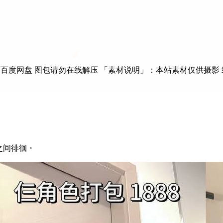
百度网盘 图包请勿在线解压 「素材说明」：本站素材仅供摄影 绘
次元之间徘徊・