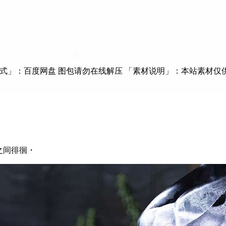
「储存形式」：百度网盘 图包请勿在线解压 「素材说明」：本站素材仅供
次元之间徘徊・