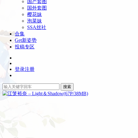
国产套图
国外套图
樱花妹
泡菜妹
SSA丝社
合集
Get新姿势
投稿专区
登录
注册
搜索