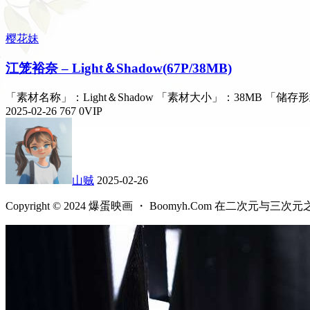
樱花妹
江笼裕奈 – Light＆Shadow(67P/38MB)
「素材名称」：Light＆Shadow 「素材大小」：38MB 
2025-02-26
767
0
VIP
山贼
2025-02-26
Copyright © 2024 爆蛋映画 ・ Boomyh.Com 在二次元与三