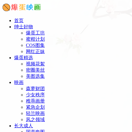
首页
绅士好物
爆蛋工坊
蜜柑计划
COS图集
网红正妹
爆蛋精选
视频花絮
密圈美丝
美图选集
映画
森萝财团
少女秩序
稚乖画册
紧急企划
轻兰映画
风之领域
长大成人
国产套图