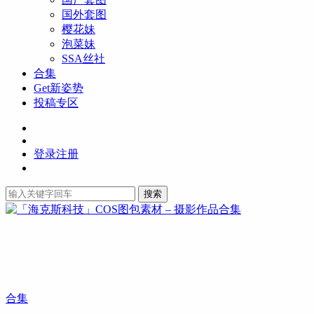
国外套图
樱花妹
泡菜妹
SSA丝社
合集
Get新姿势
投稿专区
登录
注册
搜索
合集