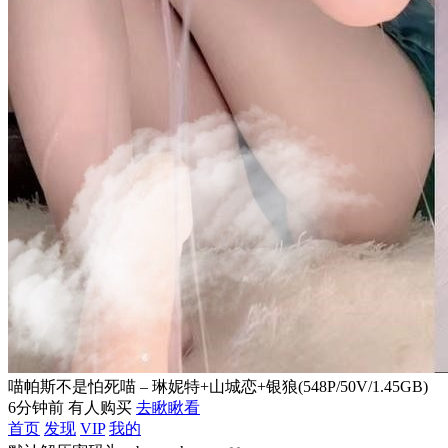
喵帕斯不是怕死喵 – 琳妮特+山城恋+银狼(548P/50V/1.45GB)
6分钟前 有人购买
去瞅瞅看
首页
发现
VIP
我的