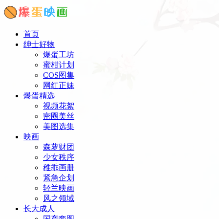
首页
绅士好物
爆蛋工坊
蜜柑计划
COS图集
网红正妹
爆蛋精选
视频花絮
密圈美丝
美图选集
映画
森萝财团
少女秩序
稚乖画册
紧急企划
轻兰映画
风之领域
长大成人
国产套图