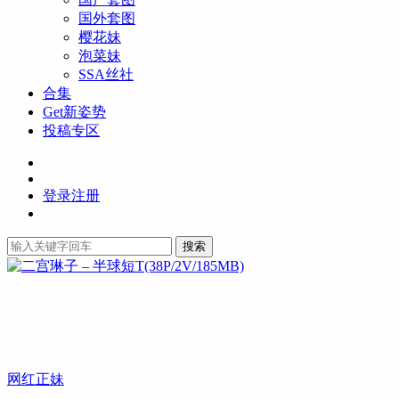
国外套图
樱花妹
泡菜妹
SSA丝社
合集
Get新姿势
投稿专区
登录
注册
搜索
网红正妹