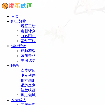
首页
绅士好物
爆蛋工坊
蜜柑计划
COS图集
网红正妹
爆蛋精选
视频花絮
密圈美丝
美图选集
映画
森萝财团
少女秩序
稚乖画册
紧急企划
轻兰映画
风之领域
长大成人
国产套图