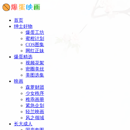
首页
绅士好物
爆蛋工坊
蜜柑计划
COS图集
网红正妹
爆蛋精选
视频花絮
密圈美丝
美图选集
映画
森萝财团
少女秩序
稚乖画册
紧急企划
轻兰映画
风之领域
长大成人
国产套图