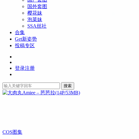
国外套图
樱花妹
泡菜妹
SSA丝社
合集
Get新姿势
投稿专区
登录
注册
搜索
COS图集