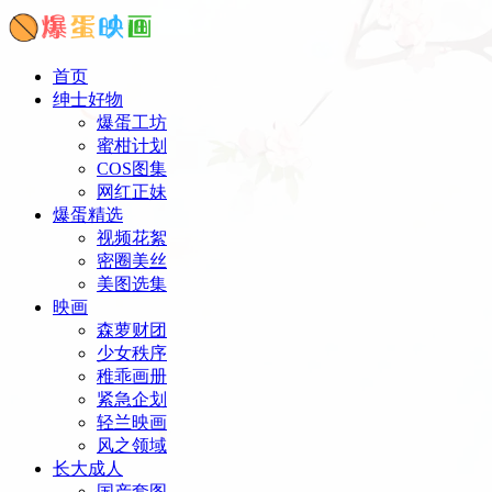
首页
绅士好物
爆蛋工坊
蜜柑计划
COS图集
网红正妹
爆蛋精选
视频花絮
密圈美丝
美图选集
映画
森萝财团
少女秩序
稚乖画册
紧急企划
轻兰映画
风之领域
长大成人
国产套图