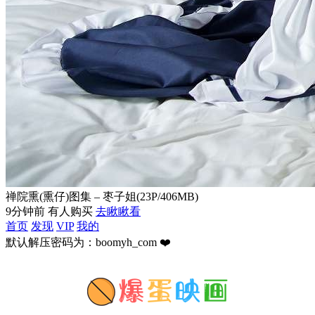
禅院熏(熏仔)图集 – 枣子姐(23P/406MB)
9分钟前 有人购买
去瞅瞅看
首页
发现
VIP
我的
默认解压密码为：boomyh_com ❤️