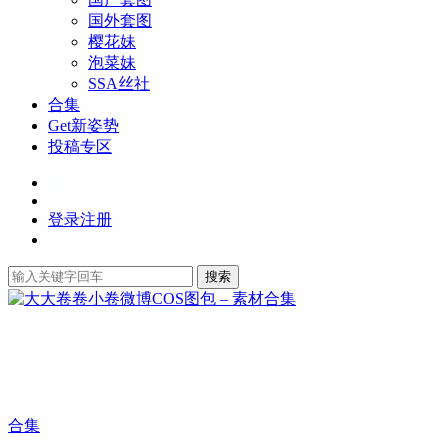
国外套图
樱花妹
泡菜妹
SSA丝社
合集
Get新姿势
投稿专区
登录
注册
搜索
合集