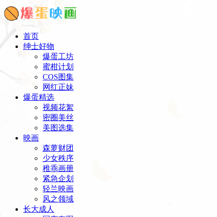
首页
绅士好物
爆蛋工坊
蜜柑计划
COS图集
网红正妹
爆蛋精选
视频花絮
密圈美丝
美图选集
映画
森萝财团
少女秩序
稚乖画册
紧急企划
轻兰映画
风之领域
长大成人