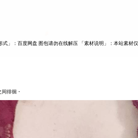
形式」：百度网盘 图包请勿在线解压 「素材说明」：本站素材仅供
次元之间徘徊・