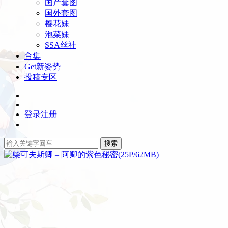
国产套图
国外套图
樱花妹
泡菜妹
SSA丝社
合集
Get新姿势
投稿专区
登录
注册
搜索