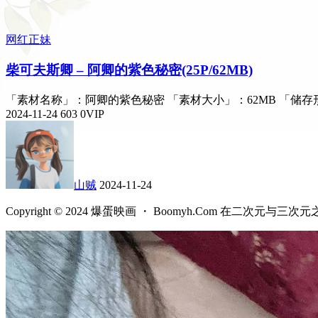
网红正妹
柴可夫斯卿 – 阿卿的紫色秘密(25P/62MB)
「素材名称」：阿卿的紫色秘密 「素材大小」：62MB 「储存
2024-11-24
603
0
VIP
山贼
2024-11-24
Copyright © 2024 爆蛋映画 ・ Boomyh.Com 在二次元与三